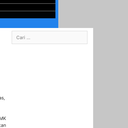
as,
SMK
tan