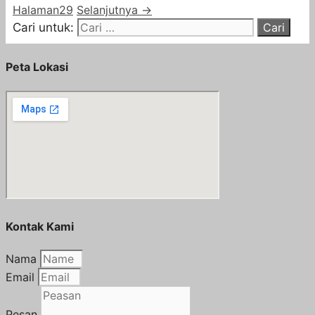
Halaman
29
Selanjutnya
→
Cari untuk:
Peta Lokasi
Kontak Kami
Nama
Email
Pesan