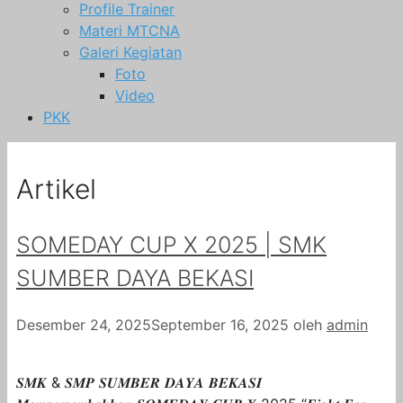
Profile Trainer
Materi MTCNA
Galeri Kegiatan
Foto
Video
PKK
Artikel
SOMEDAY CUP X 2025 | SMK
SUMBER DAYA BEKASI
Desember 24, 2025
September 16, 2025
oleh
admin
𝑺𝑴𝑲 & 𝑺𝑴𝑷 𝑺𝑼𝑴𝑩𝑬𝑹 𝑫𝑨𝒀𝑨 𝑩𝑬𝑲𝑨𝑺𝑰