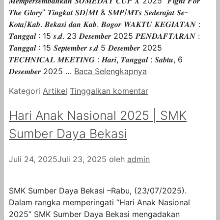
𝑴𝒆𝒎𝒑𝒆𝒓𝒔𝒆𝒎𝒃𝒂𝒉𝒌𝒂𝒏 𝑺𝑶𝑴𝑬𝑫𝑨𝒀 𝑪𝑼𝑷 𝑿 2025 “𝑭𝒊𝒈𝒉𝒕 𝑭𝒐𝒓
𝑻𝒉𝒆 𝑮𝒍𝒐𝒓𝒚” 𝑻𝒊𝒏𝒈𝒌𝒂𝒕 𝑺𝑫/𝑴𝑰 & 𝑺𝑴𝑷/𝑴𝑻𝒔 𝑺𝒆𝒅𝒆𝒓𝒂𝒋𝒂𝒕 𝑺𝒆-
𝑲𝒐𝒕𝒂/𝑲𝒂𝒃. 𝑩𝒆𝒌𝒂𝒔𝒊 𝒅𝒂𝒏 𝑲𝒂𝒃. 𝑩𝒐𝒈𝒐𝒓 𝑾𝑨𝑲𝑻𝑼 𝑲𝑬𝑮𝑰𝑨𝑻𝑨𝑵 :
𝑻𝒂𝒏𝒈𝒈𝒂𝒍 : 15 𝒔.𝒅. 23 𝑫𝒆𝒔𝒆𝒎𝒃𝒆𝒓 2025 𝑷𝑬𝑵𝑫𝑨𝑭𝑻𝑨𝑹𝑨𝑵 :
𝑻𝒂𝒏𝒈𝒈𝒂𝒍 : 15 𝑺𝒆𝒑𝒕𝒆𝒎𝒃𝒆𝒓 𝒔.𝒅 5 𝑫𝒆𝒔𝒆𝒎𝒃𝒆𝒓 2025
𝑻𝑬𝑪𝑯𝑵𝑰𝑪𝑨𝑳 𝑴𝑬𝑬𝑻𝑰𝑵𝑮 : 𝑯𝒂𝒓𝒊, 𝑻𝒂𝒏𝒈𝒈𝒂𝒍 : 𝑺𝒂𝒃𝒕𝒖, 6
𝑫𝒆𝒔𝒆𝒎𝒃𝒆𝒓 2025 …
Baca Selengkapnya
Kategori
Artikel
Tinggalkan komentar
Hari Anak Nasional 2025 | SMK
Sumber Daya Bekasi
Juli 24, 2025
Juli 23, 2025
oleh
admin
SMK Sumber Daya Bekasi –Rabu, (23/07/2025).
Dalam rangka memperingati “Hari Anak Nasional
2025” SMK Sumber Daya Bekasi mengadakan